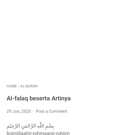
HOME
/
AL-QUR'AN
Al-falaq beserta Artinya
29 Jun, 2020
Post a Comment
بِسْمِ اللّٰهِ الرَّحْمٰنِ الرَّحِيْمِ
bismillaahir-rohmaanir-rohiim