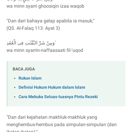
wa minn syarri ghoosiqin izaa waqob
"Dan dari bahaya gelap apabila ia masuk;"
(QS. Al-Falaq 113: Ayat 3)
وَمِنْ شَرِّ النَّفّٰثٰتِ فِى الْعُقَدِ ۙ
wa minn syarrin-naffaasaati fil-'uqod
BACA JUGA
Rukun Islam
Definisi Hukum Hukum dalam Islam
Cara Mebuka Seluas-luasnya Pintu Rezeki
"Dan dari kejahatan makhluk-makhluk yang
menghembus-hembus pada simpulan-simpulan (dan
ikatan-ikatan);"