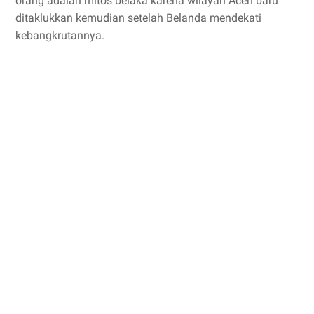
orang adalah mitos belaka karena wilayah Aceh baru
ditaklukkan kemudian setelah Belanda mendekati
kebangkrutannya.